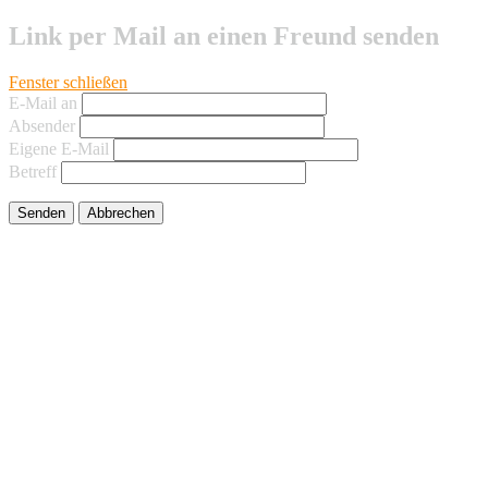
Link per Mail an einen Freund senden
Fenster schließen
E-Mail an
Absender
Eigene E-Mail
Betreff
Senden
Abbrechen