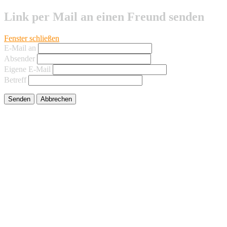
Link per Mail an einen Freund senden
Fenster schließen
E-Mail an
Absender
Eigene E-Mail
Betreff
Senden
Abbrechen